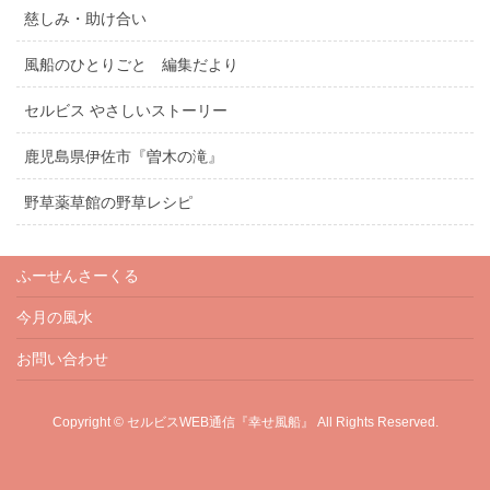
慈しみ・助け合い
風船のひとりごと 編集だより
セルビス やさしいストーリー
鹿児島県伊佐市『曽木の滝』
野草薬草館の野草レシピ
ふーせんさーくる
今月の風水
お問い合わせ
Copyright © セルビスWEB通信『幸せ風船』 All Rights Reserved.