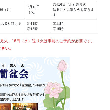
7月16日（水）送り火
7月15日
4日（月）
法要ごとに送り火を焚きま
（火）
す
にお参り頂けま
①11時
①11時
②15時
②15時
迎え火、16日（水）送り火は事前のご予約が必要です。
ださい。