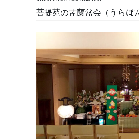
菩提苑の盂蘭盆会（うらぼん