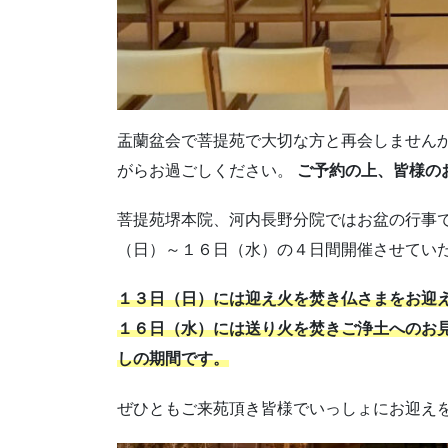
盂蘭盆会で菩提苑で大切な方と再会しませんか
がらお過ごしください。
ご予約の上、皆様の
菩提苑堺本院、河内長野分院ではお盆の行事
（日）～１６日（水）の４日間開催させてい
１３日（日）には迎え火を焚き仏さまをお迎
１６日（水）には送り火を焚きご浄土へのお
しの期間です。
ぜひともご来苑頂き皆様でいっしょにお迎え