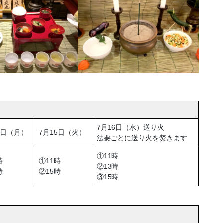
7月16日（水）送り火
4日（月）
7月15日（火）
法要ごとに送り火を焚きます
①11時
時
①11時
②13時
時
②15時
③15時