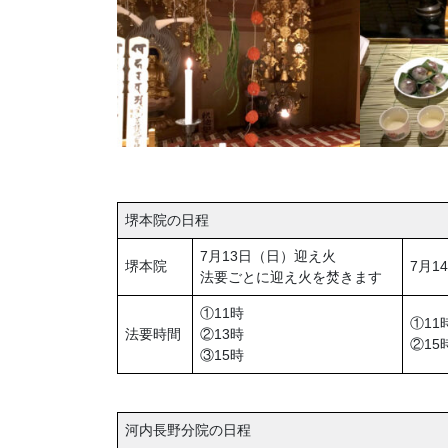
堺本院の日程
7月13日（日）迎え火
堺本院
7月1
法要ごとに迎え火を焚きます
①11時
①11
法要時間
②13時
②15
③15時
河内長野分院の日程