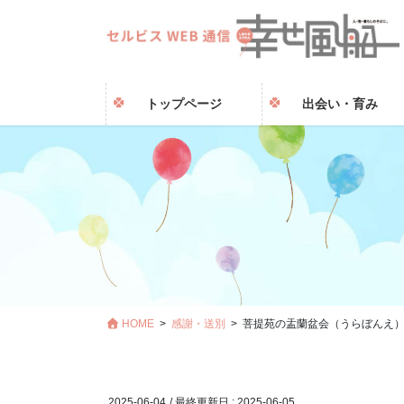
トップページ
出会い・育み
HOME
感謝・送別
菩提苑の盂蘭盆会（うらぼんえ）2
2025-06-04
/ 最終更新日 :
2025-06-05