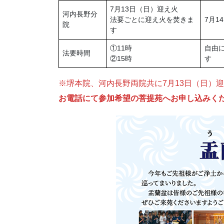
7月13日（日）迎え火
河内長野分
法要ごとに迎え火を焚きま
7月1
院
す
①11時
自由
法要時間
②15時
す
※堺本院、河内長野両院共に7月13日（日）
お電話にて参加希望の菩提苑へお申し込みく