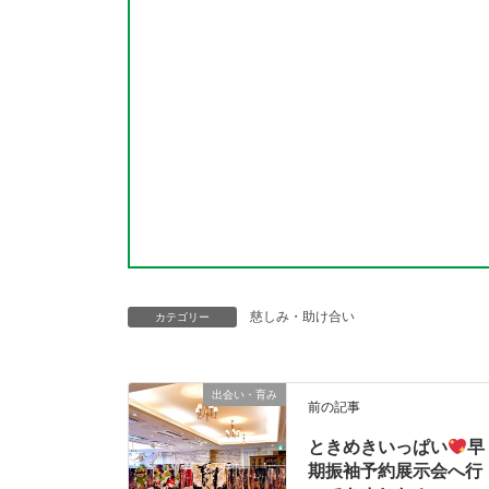
慈しみ・助け合い
カテゴリー
出会い・育み
前の記事
ときめきいっぱい
早
期振袖予約展示会へ行