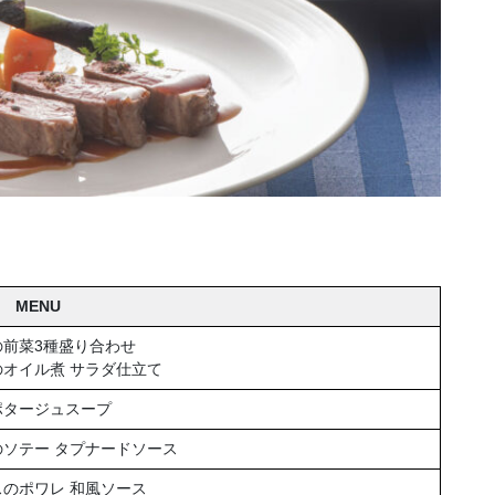
MENU
の前菜3種盛り合わせ
のオイル煮 サラダ仕立て
ポタージュスープ
のソテー タプナードソース
スのポワレ 和風ソース