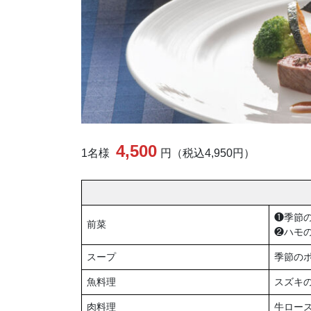
4,500
1名様
円（税込4,950円）
❶季節
前菜
❷ハモ
スープ
季節の
魚料理
スズキ
肉料理
牛ロー