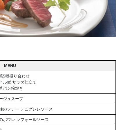
MENU
菜5種盛り合わせ
イル煮 サラダ仕立て
草パン粉焼き
ージュスープ
柱のソテー デュグレレソース
のポワレ レフォールソース