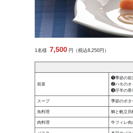
7,500
1名様
円（税込8,250円）
❶季節の前
前菜
❷ハモのオ
❸仔羊の香
スープ
季節のポタ
魚料理
鯛と帆立貝
肉料理
牛フィレ肉