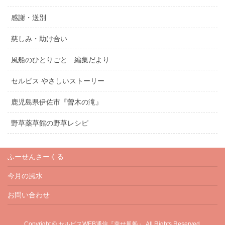
感謝・送別
慈しみ・助け合い
風船のひとりごと 編集だより
セルビス やさしいストーリー
鹿児島県伊佐市『曽木の滝』
野草薬草館の野草レシピ
ふーせんさーくる
今月の風水
お問い合わせ
Copyright © セルビスWEB通信『幸せ風船』 All Rights Reserved.