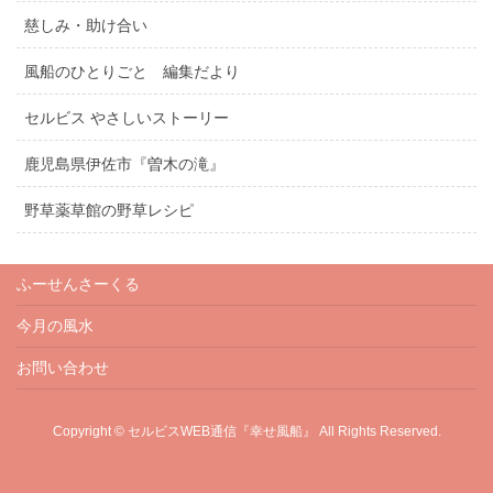
慈しみ・助け合い
風船のひとりごと 編集だより
セルビス やさしいストーリー
鹿児島県伊佐市『曽木の滝』
野草薬草館の野草レシピ
ふーせんさーくる
今月の風水
お問い合わせ
Copyright © セルビスWEB通信『幸せ風船』 All Rights Reserved.