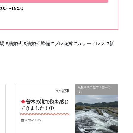
0〜19:00
 #結婚式 #結婚式準備 #プレ花嫁 #カラードレス #新
鹿児島県伊佐市『曽木の
次の記事
滝』
曽木の滝で秋を感じ
てきました！①
2025-11-19