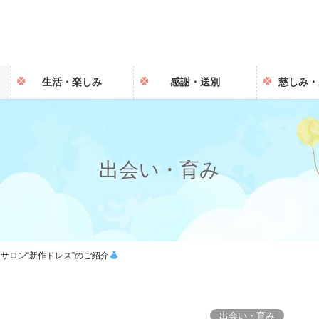
生活・楽しみ
感謝・送別
慈しみ・
出会い・育み
サロン“新作ドレス”のご紹介
出会い・育み