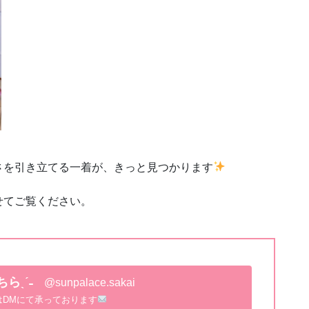
さを引き立てる一着が、きっと見つかります
せてご覧ください。
らˎˊ˗
@sunpalace.sakai
はDMにて承っております